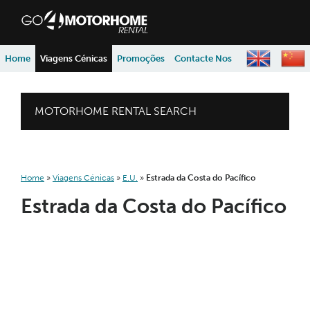
skip to content
skip to navigation
Home
Viagens Cénicas
Promoções
Contacte Nos
MOTORHOME RENTAL SEARCH
Home
»
Viagens Cénicas
»
E.U.
»
Estrada da Costa do Pacífico
Estrada da Costa do Pacífico