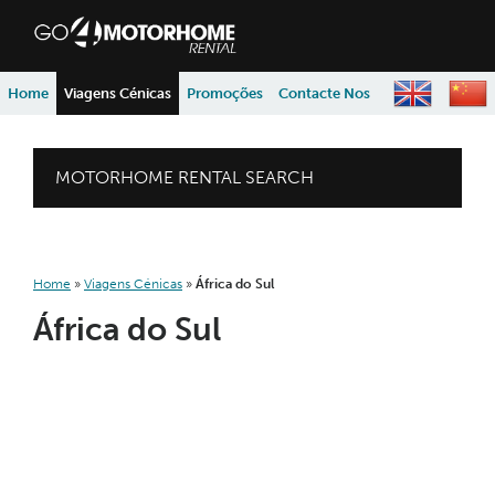
skip to content
skip to navigation
Home
Viagens Cénicas
Promoções
Contacte Nos
MOTORHOME RENTAL SEARCH
Home
»
Viagens Cénicas
»
África do Sul
África do Sul