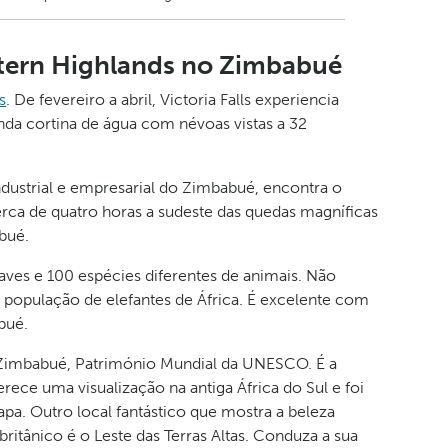
astern Highlands no Zimbabué
s
. De fevereiro a abril, Victoria Falls experiencia
nda cortina de água com névoas vistas a 32
industrial e empresarial do Zimbabué, encontra o
cerca de quatro horas a sudeste das quedas magníficas
bué.
aves e 100 espécies diferentes de animais. Não
população de elefantes de África. É excelente com
bué.
t Zimbabué, Património Mundial da UNESCO. É a
ferece uma visualização na antiga África do Sul e foi
a. Outro local fantástico que mostra a beleza
itânico é o Leste das Terras Altas. Conduza a sua