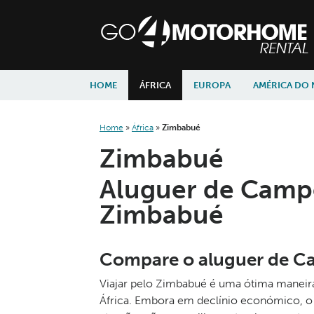
skip to content
skip to navigation
HOME
ÁFRICA
EUROPA
AMÉRICA DO
Home
»
África
»
Zimbabué
Zimbabué
Aluguer de Cam
Zimbabué
Compare o aluguer de C
Viajar pelo Zimbabué é uma ótima maneira
África. Embora em declínio económico, o p