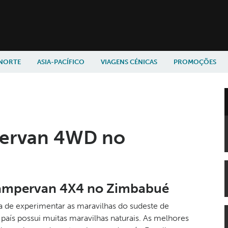
 NORTE
ASIA-PACÍFICO
VIAGENS CÉNICAS
PROMOÇÕES
pervan 4WD no
ampervan 4X4 no Zimbabué
 de experimentar as maravilhas do sudeste de
aís possui muitas maravilhas naturais. As melhores