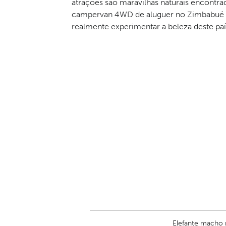
atrações são maravilhas naturais encontra
campervan 4WD de aluguer no Zimbabué c
realmente experimentar a beleza deste país
Elefante macho