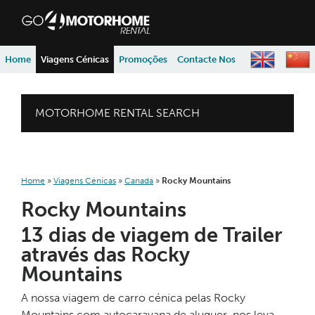
skip to content
skip to navigation
Home
Viagens Cénicas
Promoções
Contacte Nos
MOTORHOME RENTAL SEARCH
Home
»
Viagens Cénicas
»
Canada
»
Rocky Mountains
Rocky Mountains
13 dias de viagem de Trailer
através das Rocky
Mountains
A nossa viagem de carro cénica pelas Rocky
Mountains com autocaravana de aluguer nos leva