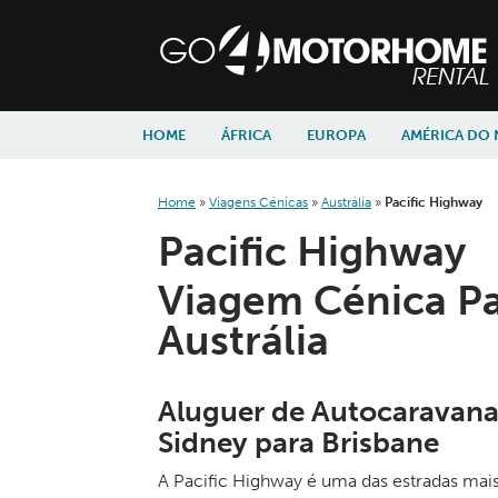
skip to content
skip to navigation
HOME
ÁFRICA
EUROPA
AMÉRICA DO
Home
»
Viagens Cénicas
»
Austrália
»
Pacific Highway
Pacific Highway
Viagem Cénica Pa
Austrália
Aluguer de Autocaravana
Sidney para Brisbane
A Pacific Highway é uma das estradas mais