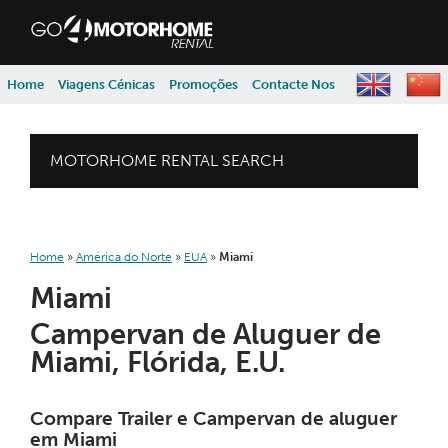
skip to content
skip to navigation
Home
Viagens Cénicas
Promoções
Contacte Nos
MOTORHOME RENTAL SEARCH
Home
»
América do Norte
»
EUA
»
Miami
Miami
Campervan de Aluguer de
Miami, Flórida, E.U.
Compare Trailer e Campervan de aluguer
em Miami