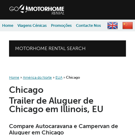
skip to content
skip to navigation
Home
Viagens Cénicas
Promoções
Contacte Nos
MOTORHOME RENTAL SEARCH
Home
»
América do Norte
»
EUA
»
Chicago
Chicago
Trailer de Aluguer de
Chicago em Illinois, EU
Compare Autocaravana e Campervan de
Aluguer em Chicago