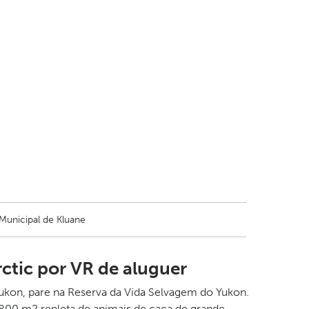
Municipal de Kluane
rctic por VR de aluguer
Yukon, pare na Reserva da Vida Selvagem do Yukon.
800 m2 repleta de animais de caça de grande