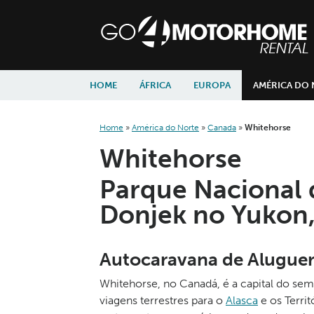
skip to content
skip to navigation
HOME
ÁFRICA
EUROPA
AMÉRICA DO
Home
»
América do Norte
»
Canada
»
Whitehorse
Whitehorse
Parque Nacional 
Donjek no Yukon
Autocaravana de Aluguer
Whitehorse, no Canadá, é a capital do sem
viagens terrestres para o
Alasca
e os Territ