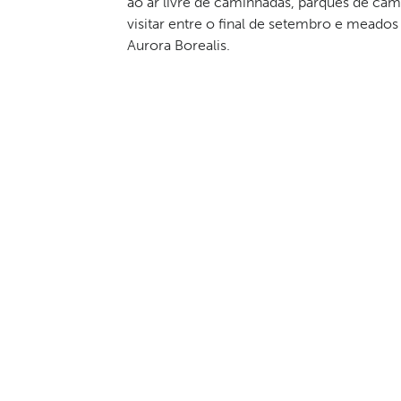
ao ar livre de caminhadas, parques de cam
visitar entre o final de setembro e meados 
Aurora Borealis.